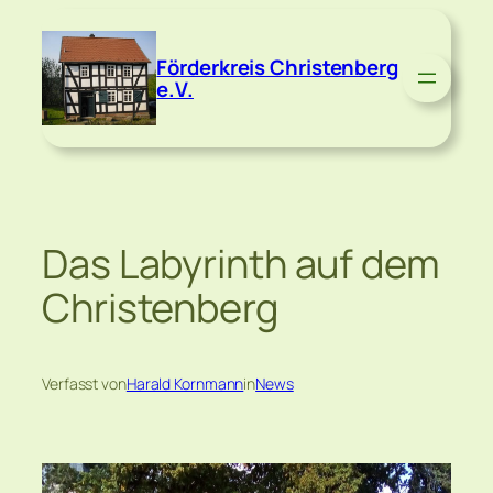
Zum
Inhalt
Förderkreis Christenberg
springen
e.V.
Das Labyrinth auf dem
Christenberg
Verfasst von
Harald Kornmann
in
News