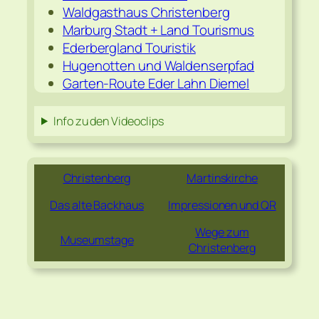
Waldgasthaus Christenberg
Marburg Stadt + Land Tourismus
Ederbergland Touristik
Hugenotten und Waldenserpfad
Garten-Route Eder Lahn Diemel
Info zu den Videoclips
Christenberg
Martinskirche
Das alte Backhaus
Impressionen und QR
Wege zum
Museumstage
Christenberg