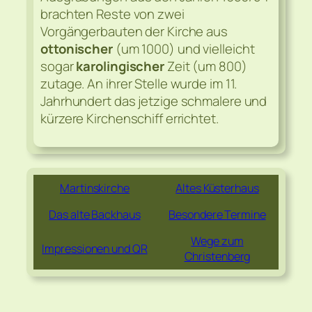
brachten Reste von zwei
Vorgängerbauten der Kirche aus
ottonischer
(um 1000) und vielleicht
sogar
karolingischer
Zeit (um 800)
zutage. An ihrer Stelle wurde im 11.
Jahrhundert das jetzige schmalere und
kürzere Kirchenschiff errichtet.
Martinskirche
Altes Küsterhaus
Das alte Backhaus
Besondere Termine
Wege zum
Impressionen und QR
Christenberg