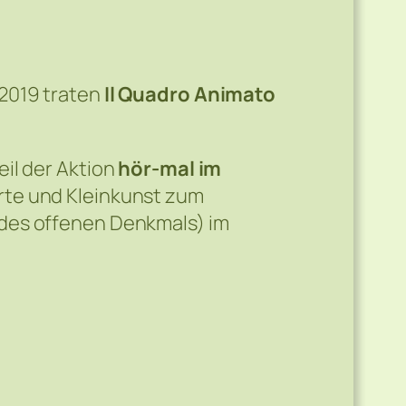
2019 traten
Il Quadro Animato
eil der Aktion
hör-mal im
rte und Kleinkunst zum
des offenen Denkmals) im