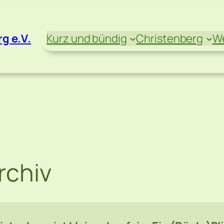
g e.V.
Kurz und bündig
Christenberg
We
rchiv