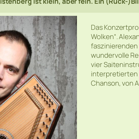
enberg ist klein, aber fein. Ein (Rück-)Bli
Das Konzertpro
Wolken“. Alexan
faszinierenden
wundervolle Rei
vier Saitenins
interpretierten
Chanson, von A